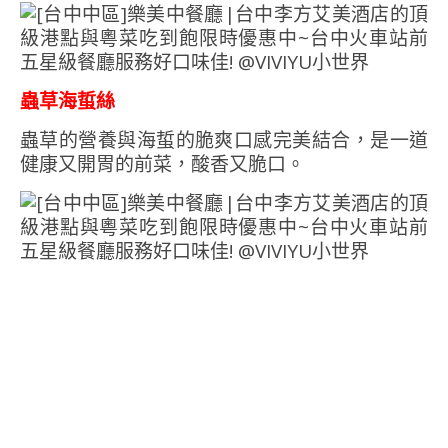
蟲草海蜇絲
蟲草的營養與海蜇的脆爽口感完美結合，是一道
健康又開胃的前菜，酸香又脆口。