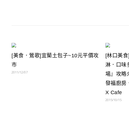
[美食．鶯歌]宜蘭土包子~10元平價攻
[林口美食
市
淋．口味
2011/12/07
場』攻略
發福廚房、
X Cafe
2015/10/15