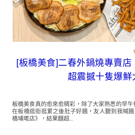
[板橋美食]二春外鍋燒專賣
超震撼十隻爆鮮
板橋美食真的愈來愈精彩，除了大家熟悉的早午
在板橋逛街逛累之後肚子好餓，友人聽到我喊餓
橋埔墘店》，結果麵超...