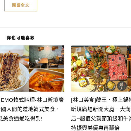
閱讀全文
你也可能喜歡
]EMO韓式料理-林口昕境廣
[林口美食]藏王．極上鍋物
韓國人開的道地韓式美食．
昕境廣場新開大魔．大満
見美食通通吃得到!
店~超值父親節頂級和牛
持振興券優惠再翻倍