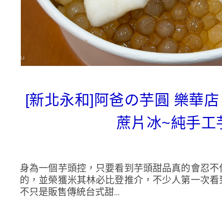
[新北永和]阿爸の芋圓 樂華
蔗片冰~純手工
身為一個芋頭控，只要看到芋頭甜品真的會忍不
的，並榮獲米其林必比登推介，不少人第一次看
不只是販售傳統台式甜...