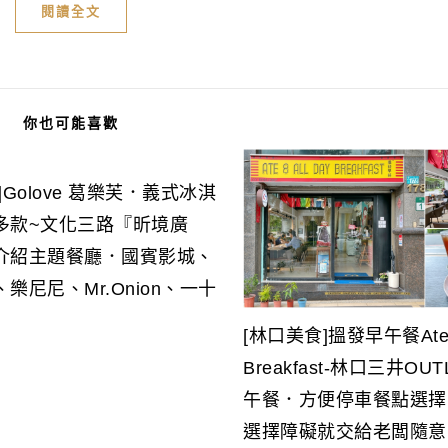
閱讀全文
你也可能喜歡
]Golove 葛樂芙．義式冰淇
多款~文化三路『昕境廣
介紹主題餐廳．國賓影城、
樂尼尼、Mr.Onion、一十
[林口美食]搵發早午餐Ate 8 
Breakfast-林口三井OU
午餐．方便停車餐點選擇
選擇障礙就交給老闆隨意