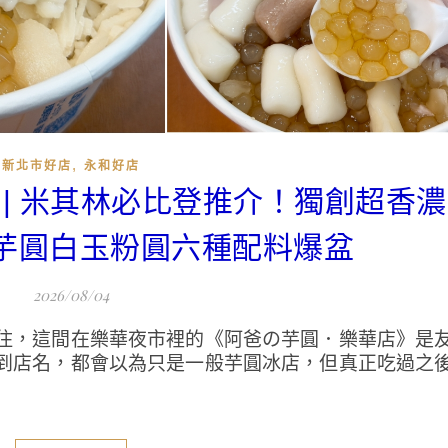
,
新北市好店
永和好店
店 | 米其林必比登推介！獨創超香
芋圓白玉粉圓六種配料爆盆
2026/08/04
住，這間在樂華夜市裡的《阿爸の芋圓．樂華店》是
到店名，都會以為只是一般芋圓冰店，但真正吃過之