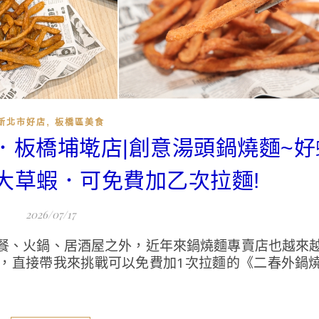
,
新北市好店
板橋區美食
店．板橋埔墘店|創意湯頭鍋燒麵~
大草蝦．可免費加乙次拉麵!
2026/07/17
餐、火鍋、居酒屋之外，近年來鍋燒麵專賣店也越來
，直接帶我來挑戰可以免費加1次拉麵的《二春外鍋