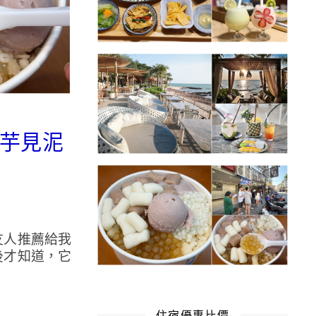
濃芋見泥
友人推薦給我
後才知道，它
住宿優惠比價