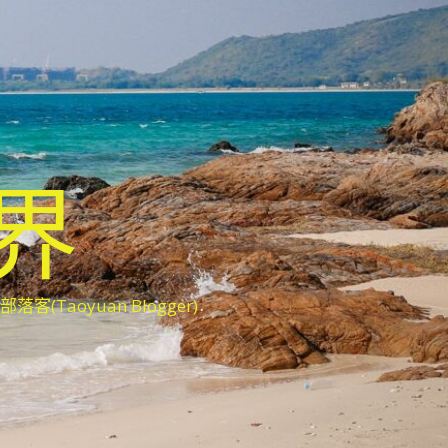
世界
oyuan Blogger)