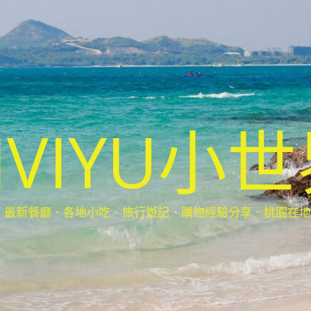
IVIYU小
新餐廳、各地小吃、旅行遊記、購物經驗分享．桃園在地部落客(Ta