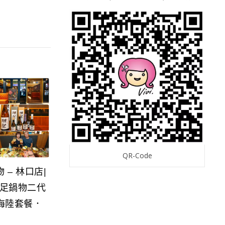
QR-Code
 – 林口店|
足鍋物二代
海陸套餐．