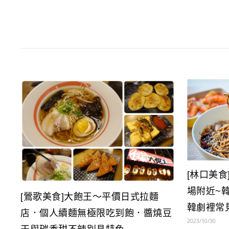
[林口美食
場附近~
[鶯歌美食]大飽王～平價日式拉麵
韓劇裡常
店．個人續麵無極限吃到飽．醬燒豆
2023/10/30