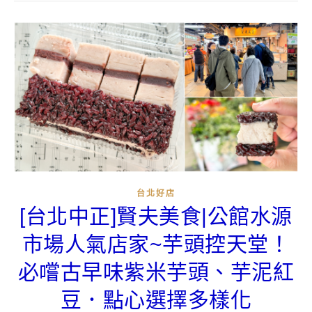
台北好店
[台北中正]賢夫美食|公館水源
市場人氣店家~芋頭控天堂！
必嚐古早味紫米芋頭、芋泥紅
豆．點心選擇多樣化