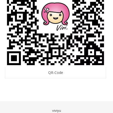
QR-Code
viviyu