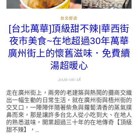
台北好店
[台北萬華]頂級甜不辣|華西街
夜市美食~在地超過30年萬華
廣州街上的懷舊滋味．免費續
湯超暖心
2026/06/18
走在廣州街上，兩旁的老建築與熱鬧的攤商交織
出一幅生動的日常生活，就在廣州街與梧州街的
交叉口，一陣陣伴隨著柴魚與蘿蔔清香的蒸氣撲
鼻而來，那是讓許多台北人從小吃到大、在地人
的熟悉滋味，開業超過三十年的在地傳奇【頂級
甜不辣】，...