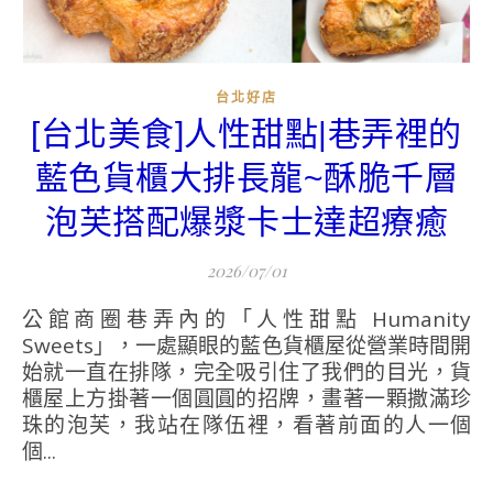
台北好店
[台北美食]人性甜點|巷弄裡的
藍色貨櫃大排長龍~酥脆千層
泡芙搭配爆漿卡士達超療癒
2026/07/01
公館商圈巷弄內的「人性甜點 Humanity
Sweets」，一處顯眼的藍色貨櫃屋從營業時間開
始就一直在排隊，完全吸引住了我們的目光，貨
櫃屋上方掛著一個圓圓的招牌，畫著一顆撒滿珍
珠的泡芙，我站在隊伍裡，看著前面的人一個
個...