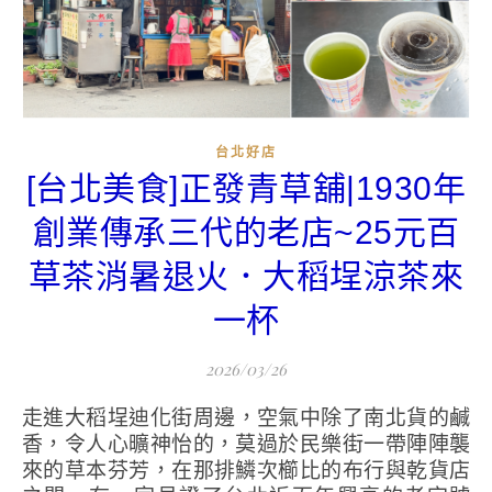
台北好店
[台北美食]正發青草舖|1930年
創業傳承三代的老店~25元百
草茶消暑退火．大稻埕涼茶來
一杯
2026/03/26
走進大稻埕迪化街周邊，空氣中除了南北貨的鹹
香，令人心曠神怡的，莫過於民樂街一帶陣陣襲
來的草本芬芳，在那排鱗次櫛比的布行與乾貨店