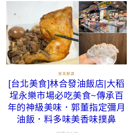
台北好店
[台北美食]林合發油飯店|大稻
埕永樂市場必吃美食~傳承百
年的神級美味．郭董指定彌月
油飯．料多味美香味撲鼻
2026/04/20