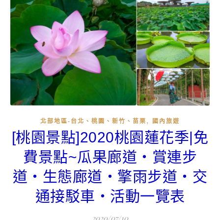
,
北部地區-台北、桃園、新竹、苗栗
國內旅遊
[桃園景點]2020桃園蓮花季|免
費景點~瓜果廊道‧賞連步
道‧生態廊道‧擎雨步道‧交
通接駁車‧活動一覽表
2020/07/10