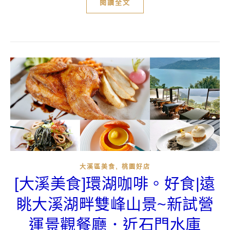
閱讀全文
,
大溪區美食
桃園好店
[大溪美食]環湖咖啡。好食|遠
眺大溪湖畔雙峰山景~新試營
運景觀餐廳．近石門水庫