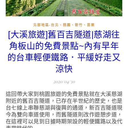
北部地區-台北、桃園、新竹、苗栗
[大溪旅遊]舊百吉隧道|慈湖往
角板山的免費景點~內有早年
的台車輕便鐵路．平緩好走又
涼快
2020/04/30
這回帶大家到桃園旅遊的免費景點就在大溪慈湖
附近的舊百吉隧道，已存在半世紀的歷史，也是
台七線上串聯慈湖與復興的通道，新百吉隧道現
今為雙向車道使用，而舊隧道則改作遊憩步道，
在這裡可以見到日據時期架設的輕便鐵路以及代