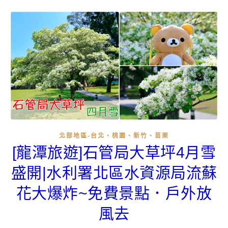
北部地區-台北、桃園、新竹、苗栗
[龍潭旅遊]石管局大草坪4月雪
盛開|水利署北區水資源局流蘇
花大爆炸~免費景點．戶外放
風去