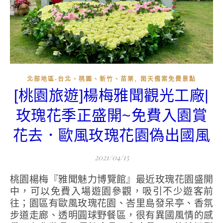
,
北部地區-台北、桃園、新竹、苗栗
雨天備案免費景點
[桃園旅遊]楊梅雅聞觀光工廠|
玫瑰花季正盛開~免費入園賞
花去．歐風玫瑰花園偽出國風
2021/04/15
桃園楊梅『雅聞魅力博覽館』最近玫瑰花園盛開
中，可以免費入場遊園參觀，吸引不少遊客前
往；園區有歐風玫瑰花園、峇里島發呆亭、香氛
步道走廊、透明圓球野餐區，很有異國風情的感