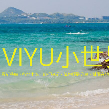
IVIYU小
新餐廳、各地小吃、旅行遊記、購物經驗分享．桃園在地部落客(Ta