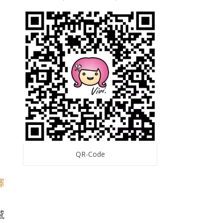
QR-Code
感