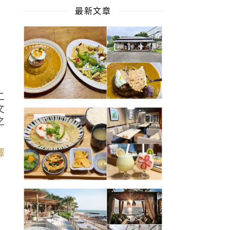
最新文章
二
文
之