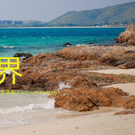
世界
oyuan Blogger)