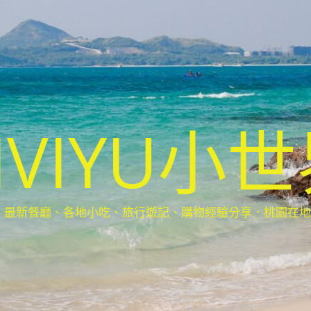
IVIYU小
新餐廳、各地小吃、旅行遊記、購物經驗分享．桃園在地部落客(Ta