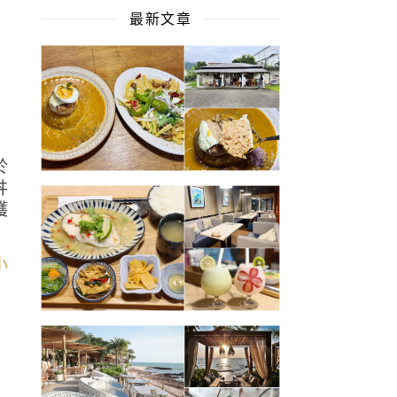
最新文章
於
丼
穫