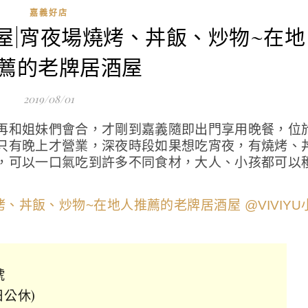
嘉義好店
酒屋|宵夜場燒烤、丼飯、炒物~在地
薦的老牌居酒屋
2019/08/01
再和姐妹們會合，才剛到嘉義隨即出門享用晚餐，位
只有晚上才營業，深夜時段如果想吃宵夜，有燒烤、
，可以一口氣吃到許多不同食材，大人、小孩都可以
號
日公休)