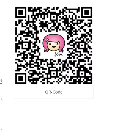
也
QR-Code