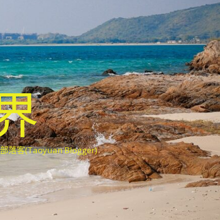
世界
oyuan Blogger)