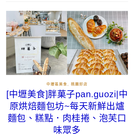
,
中壢區美食
桃園好店
[中壢美食]胖菓子pan.guozi|中
原烘焙麵包坊~每天新鮮出爐
麵包、糕點．肉桂捲、泡芙口
味眾多