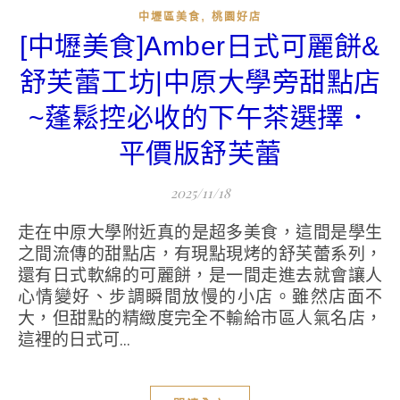
,
中壢區美食
桃園好店
[中壢美食]Amber日式可麗餅&
舒芙蕾工坊|中原大學旁甜點店
~蓬鬆控必收的下午茶選擇．
平價版舒芙蕾
2025/11/18
走在中原大學附近真的是超多美食，這間是學生
之間流傳的甜點店，有現點現烤的舒芙蕾系列，
還有日式軟綿的可麗餅，是一間走進去就會讓人
心情變好、步調瞬間放慢的小店。雖然店面不
大，但甜點的精緻度完全不輸給市區人氣名店，
這裡的日式可...