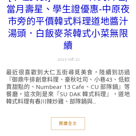
當月壽星、學生證優惠-中原夜
市旁的平價韓式料理道地醬汁
湯頭．白飯麥茶韓式小菜無限
續
2023/08/22
最近很喜歡到大仁五街尋覓美食，陸續到訪過
『御鼎牛排創意料理、豪秋吐司、小巷43、低欸
賣甜點的、Numbear 13 Cafe、CU 部隊鍋』等
餐廳，這次則是來『SU DAK 韓式料理』，道地
韓式料理有春川辣炒雞、部隊鍋與...
閱讀全文