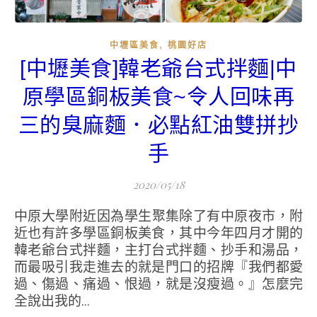
,
中壢區美食
桃園好店
[中壢美食]韓老爺台式拌麵|中
原學區銅板美食~令人回味再
三的臭麻麵．必點紅油雙拼抄
手
2020/05/18
中原大學附近因為學生聚集除了有中原夜市，附
近也有許多學區銅板美食，其中今年四月才開的
韓老爺台式拌麵，主打台式拌麵、抄手和湯品，
而最吸引我走進去的就是門口的招牌『我們都愛
過、傷過、痛過、恨過，就是沒瘦過。』怎麼完
全說出我的...