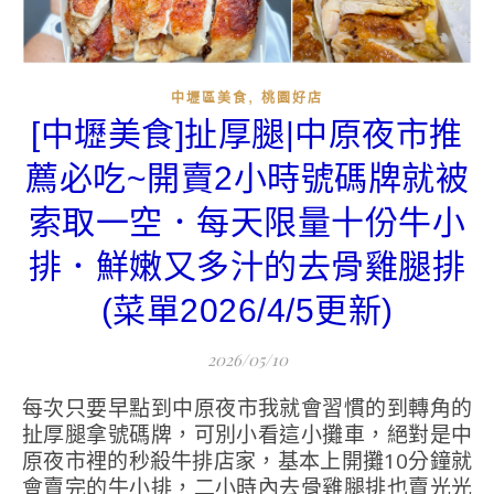
,
中壢區美食
桃園好店
[中壢美食]扯厚腿|中原夜市推
薦必吃~開賣2小時號碼牌就被
索取一空．每天限量十份牛小
排．鮮嫩又多汁的去骨雞腿排
(菜單2026/4/5更新)
2026/05/10
每次只要早點到中原夜市我就會習慣的到轉角的
扯厚腿拿號碼牌，可別小看這小攤車，絕對是中
原夜市裡的秒殺牛排店家，基本上開攤10分鐘就
會賣完的牛小排，二小時內去骨雞腿排也賣光光