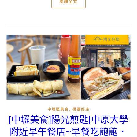
閱讀全文
,
中壢區美食
桃園好店
[中壢美食]陽光煎匙|中原大學
附近早午餐店~早餐吃飽飽．