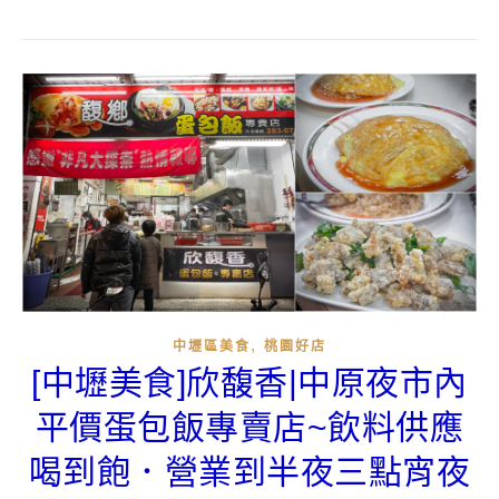
,
中壢區美食
桃園好店
[中壢美食]欣馥香|中原夜市內
平價蛋包飯專賣店~飲料供應
喝到飽．營業到半夜三點宵夜