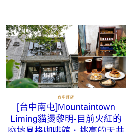
台中好店
[台中南屯]Mountaintown
Liming貓燙黎明-目前火紅的
廢墟風格咖啡館．挑高的天井