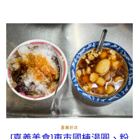
嘉義好店
[嘉義美食]東市國棟湯圓、粉