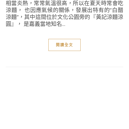
相當炎熱，常常氣溫很高，所以在夏天時常會吃
涼麵， 也因應氣候的關係，發展出特有的”白醋
涼麵”，其中這間位於文化公園旁的『黃記涼麵涼
圓』， 是嘉義當地知名...
閱讀全文