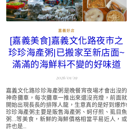
嘉義好店
[嘉義美食]嘉義文化路夜市之
珍珍海產粥|已搬家至新店面~
滿滿的海鮮料不變的好味道
2026/01/19
嘉義文化路珍珍海產粥是晚餐宵夜場才會出沒的
神奇攤車，每次攤車一推出來還沒亮燈，前面就
開始出現長長的排隊人龍，生意真的是好到爆炸!
珍珍海產粥主要是販售海產粥、蚵仔煎、虱目魚
粥…等美食，新鮮的海鮮價格相當平易近人，或
許也是...