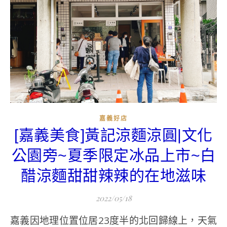
嘉義好店
[嘉義美食]黃記涼麵涼圓|文化
公園旁~夏季限定冰品上市~白
醋涼麵甜甜辣辣的在地滋味
2022/05/18
嘉義因地理位置位居23度半的北回歸線上，天氣