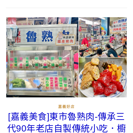
嘉義好店
[嘉義美食]東市魯熟肉-傳承三
代90年老店自製傳統小吃．櫥