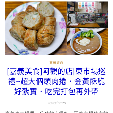
嘉義好店
[嘉義美食]阿觀的店|東市場巡
禮~超大個頭肉捲．金黃酥脆
好紮實．吃完打包再外帶
2020/12/20