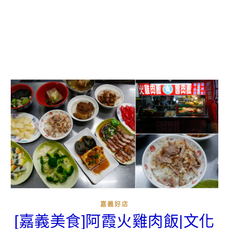
嘉義好店
[嘉義美食]阿霞火雞肉飯|文化