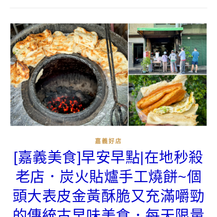
嘉義好店
[嘉義美食]早安早點|在地秒殺
老店．炭火貼爐手工燒餅~個
頭大表皮金黃酥脆又充滿嚼勁
的傳統古早味美食．每天限量