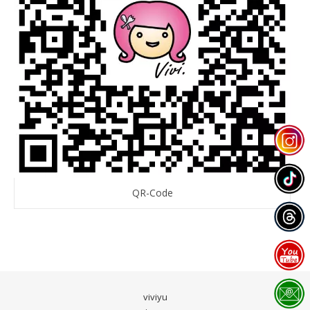
QR-Code
viviyu