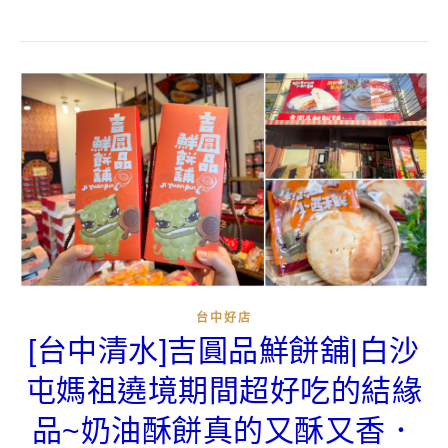
台中好店
[台中清水]吉圓品鮮餅舖|白沙
屯媽祖遶境期間超好吃的結緣
品~奶油酥餅真的又酥又香．