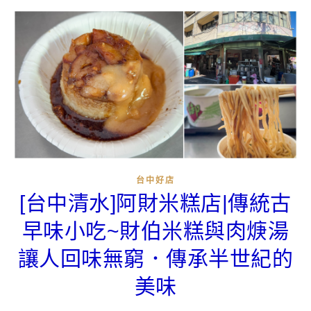
台中好店
[台中清水]阿財米糕店|傳統古
早味小吃~財伯米糕與肉焿湯
讓人回味無窮．傳承半世紀的
美味