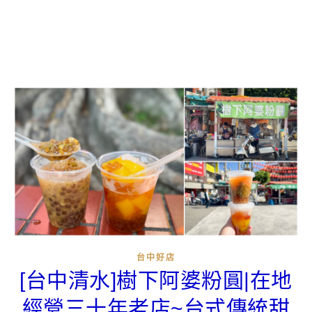
台中好店
[台中清水]樹下阿婆粉圓|在地
經營三十年老店~台式傳統甜