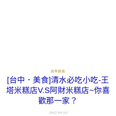
台中好店
[台中．美食]清水必吃小吃-王
塔米糕店V.S阿財米糕店~你喜
歡那一家？
2017/01/02