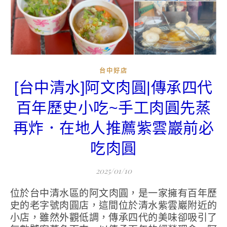
台中好店
[台中清水]阿文肉圓|傳承四代
百年歷史小吃~手工肉圓先蒸
再炸．在地人推薦紫雲巖前必
吃肉圓
2025/01/10
位於台中清水區的阿文肉圓，是一家擁有百年歷
史的老字號肉圓店，這間位於清水紫雲巖附近的
小店，雖然外觀低調，傳承四代的美味卻吸引了