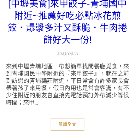
[中壢美食]來甲餃子-青埔國中
附近~推薦好吃必點冰花煎
餃．爆漿多汁又酥脆．牛肉捲
餅好大一份!
2023/09/11
來到中壢青埔地區一帶想簡單找間餐廳覓食，來
到青埔國民中學附近的『來甲餃子』，就在之前
到訪過的青埔鵝莊附近，平日常會有許多家長會
帶著孩子來用餐，假日內用也是常會客滿，有不
少住附近的朋友會直接先電話預訂外帶減少等候
時間；來甲...
閱讀全文