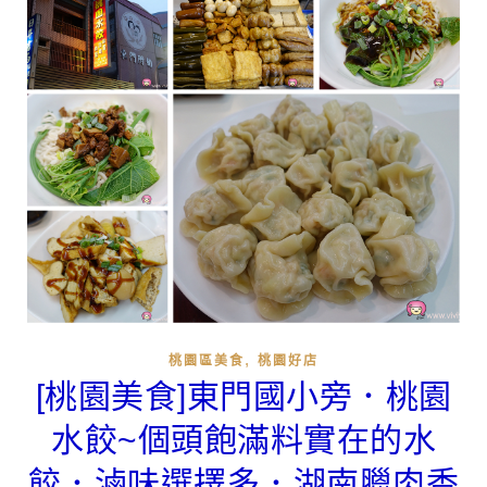
,
桃園區美食
桃園好店
[桃園美食]東門國小旁．桃園
水餃~個頭飽滿料實在的水
餃．滷味選擇多．湖南臘肉香