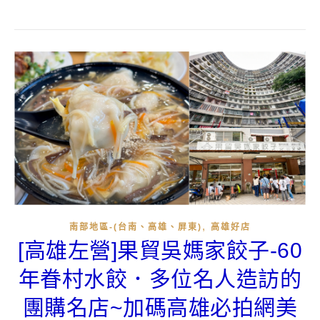
,
南部地區-(台南、高雄、屏東)
高雄好店
[高雄左營]果貿吳媽家餃子-60
年眷村水餃．多位名人造訪的
團購名店~加碼高雄必拍網美