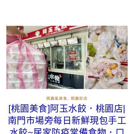
,
桃園區美食
桃園好店
[桃園美食]阿玉水餃．桃園店|
南門市場旁每日新鮮現包手工
水餃~居家防疫常備食物．口