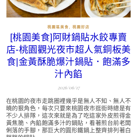
,
桃園區美食
桃園好店
[桃園美食]阿財鍋貼水餃專賣
店-桃園觀光夜市超人氣銅板美
食|金黃酥脆爆汁鍋貼．飽滿多
汁內餡
2026/06/17
在桃園的夜市走跳圈裡幾乎是無人不知、無人不
曉的狠角色，每次只要來桃園夜市逛街時總是有
不少人排隊，這次來就是為了吃這家外皮煎得金
黃焦脆、內餡飽滿多汁的鍋貼，看著煎台前老闆
俐落的手腳，那巨大的圓形鐵鍋上整齊排列著白