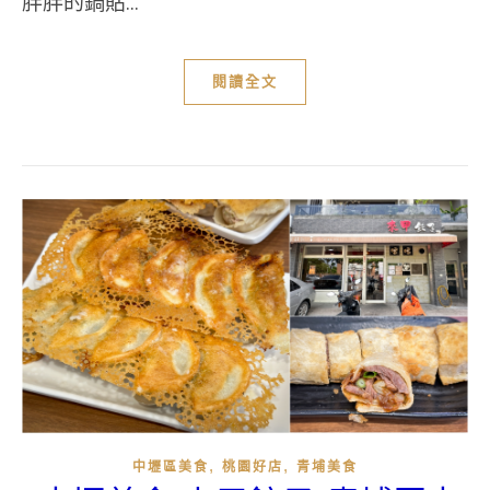
胖胖的鍋貼...
閱讀全文
,
,
中壢區美食
桃園好店
青埔美食