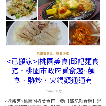
,
桃園區美食
桃園好店
<已搬家>[桃園美食]邱記麵食
館．桃園市政府覓食趣~麵
食．熱炒．火鍋類通通有
2018/01/27
<搬新家>桃園附近美食再一發!【邱記麵食館】是