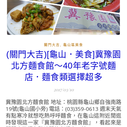
,
關門大吉
龜山區美食
(關門大吉)[龜山．美食]冀豫園
北方麵食館～40年老字號麵
店．麵食類選擇超多
2017/03/10
冀豫園北方麵食館 地址：桃園縣龜山鄉自強南路
19號(龜山國小旁) 電話：(03)359-0613 週末天氣
有點寒冷就想吃熱呼呼麵食，在龜山這附近閒逛
時發現這一家『冀豫園北方麵食館』，看起來是