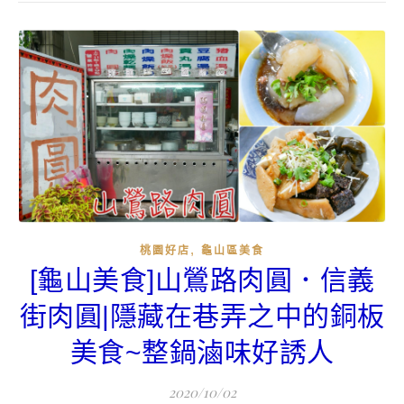
,
桃園好店
龜山區美食
[龜山美食]山鶯路肉圓．信義
街肉圓|隱藏在巷弄之中的銅板
美食~整鍋滷味好誘人
2020/10/02