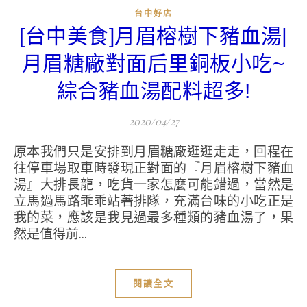
台中好店
[台中美食]月眉榕樹下豬血湯|
月眉糖廠對面后里銅板小吃~
綜合豬血湯配料超多!
2020/04/27
原本我們只是安排到月眉糖廠逛逛走走，回程在
往停車場取車時發現正對面的『月眉榕樹下豬血
湯』大排長龍，吃貨一家怎麼可能錯過，當然是
立馬過馬路乖乖站著排隊，充滿台味的小吃正是
我的菜，應該是我見過最多種類的豬血湯了，果
然是值得前...
閱讀全文