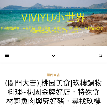
VIVIYU小世界
台灣旅遊美食、人氣景點、最新餐廳、各地小吃、旅行遊記、購物經驗分享．
桃園在地部落客(Taoyuan Blogger)
關門大吉
(關門大吉)[桃園美食]玖樓鍋物
料理~桃園金牌好店．特殊食
材鱷魚肉與究好豬．尋找玖樓