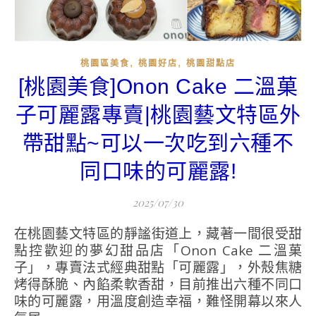
,
,
桃園區美食
桃園好店
桃園甜點店
[桃園美食]Onon Cake 二溫菓
子可麗露專賣|桃園藝文特區外
帶甜點~可以一次吃到六種不
同口味的可麗露!
2025/07/30
在桃園藝文特區的靜謐街道上，藏著一間很受甜
點控歡迎的夢幻甜品店「Onon Cake 二溫菓
子」，專賣法式經典甜點「可麗露」，外殼焦糖
烤得酥脆、內餡柔軟香甜，目前推出六種不同口
味的可麗露，用溫度創造幸福，難怪開幕以來人