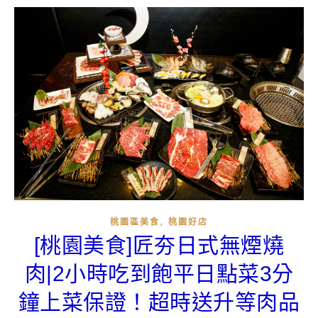
,
桃園區美食
桃園好店
[桃園美食]匠夯日式無煙燒
肉|2小時吃到飽平日點菜3分
鐘上菜保證！超時送升等肉品