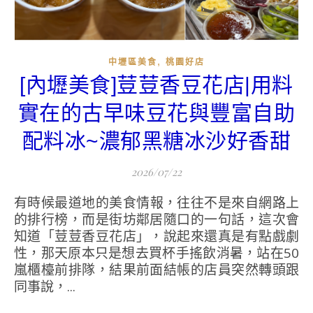
,
中壢區美食
桃園好店
[內壢美食]荳荳香豆花店|用料
實在的古早味豆花與豐富自助
配料冰~濃郁黑糖冰沙好香甜
2026/07/22
有時候最道地的美食情報，往往不是來自網路上
的排行榜，而是街坊鄰居隨口的一句話，這次會
知道「荳荳香豆花店」，說起來還真是有點戲劇
性，那天原本只是想去買杯手搖飲消暑，站在50
嵐櫃檯前排隊，結果前面結帳的店員突然轉頭跟
同事說，...