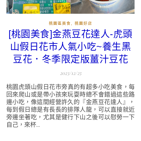
,
桃園區美食
桃園好店
[桃園美食]金燕豆花達人-虎頭
山假日花市人氣小吃~養生黑
豆花．冬季限定版薑汁豆花
2023/12/25
桃園虎頭山假日花市旁真的有超多小吃美食，每
回來爬山或是帶小孩來玩耍時總不會錯過這些路
邊小吃，像這間經營許久的『金燕豆花達人』，
每到假日總是有長長的排隊人龍，可以直接就近
旁邊坐著吃，尤其是健行下山之後可以慰勞一下
自己，來杯...