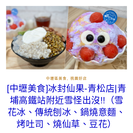
,
中壢區美食
桃園好店
[中壢美食]冰封仙果-青松店|青
埔高鐵站附近雪怪出沒!!（雪
花冰、傳統刨冰、鍋燒意麵、
烤吐司、燒仙草、豆花）