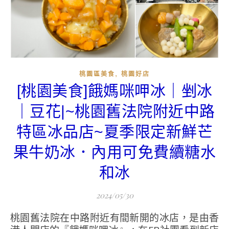
,
桃園區美食
桃園好店
[桃園美食]餓媽咪呷冰｜剉冰
｜豆花|~桃園舊法院附近中路
特區冰品店~夏季限定新鮮芒
果牛奶冰．內用可免費續糖水
和冰
2024/05/30
桃園舊法院在中路附近有間新開的冰店，是由香