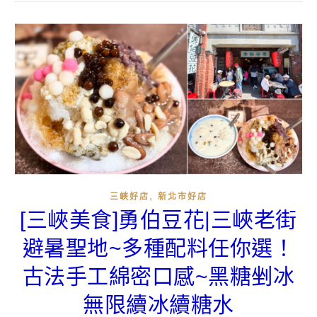
,
三峽好店
新北市好店
[三峽美食]勇伯豆花|三峽老街
避暑聖地~多種配料任你選！
古法手工綿密口感~黑糖剉冰
無限續冰續糖水