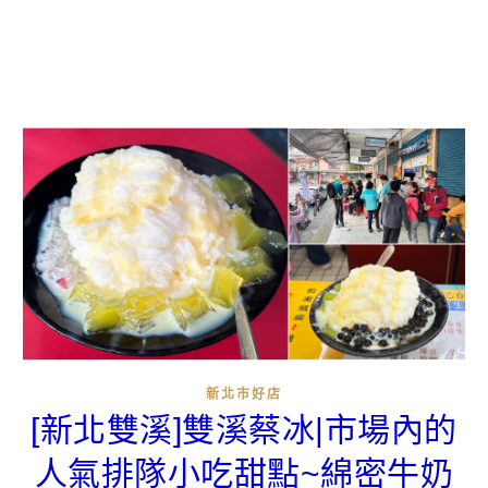
新北市好店
[新北雙溪]雙溪蔡冰|市場內的
人氣排隊小吃甜點~綿密牛奶