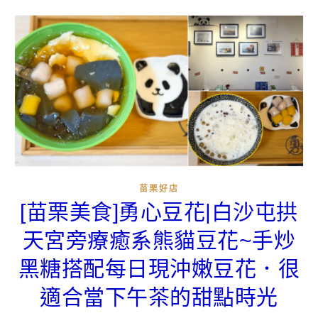
苗栗好店
[苗栗美食]勇心豆花|白沙屯拱
天宮旁療癒系熊貓豆花~手炒
黑糖搭配每日現沖嫩豆花．很
適合當下午茶的甜點時光