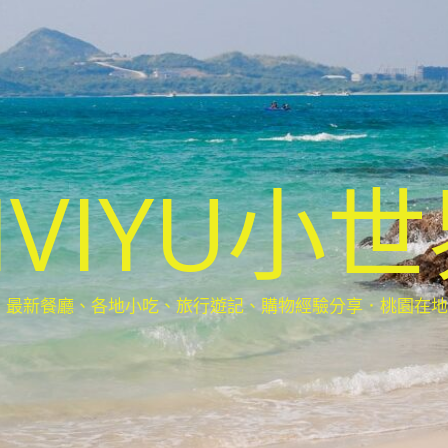
IVIYU小
新餐廳、各地小吃、旅行遊記、購物經驗分享．桃園在地部落客(Ta