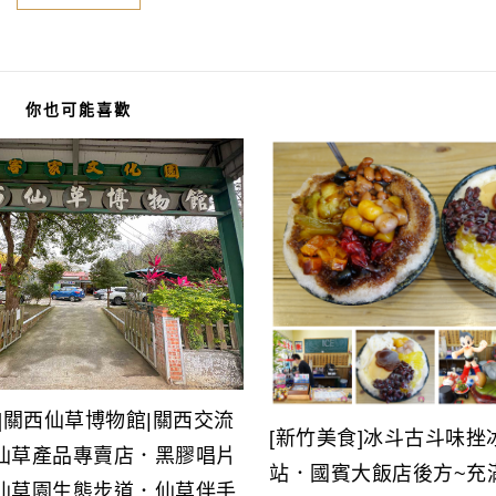
你也可能喜歡
]關西仙草博物館|關西交流
[新竹美食]冰斗古斗味挫
仙草產品專賣店．黑膠唱片
站．國賓大飯店後方~充
仙草園生態步道．仙草伴手