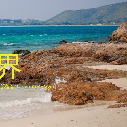
世界
oyuan Blogger)