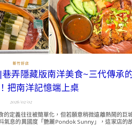
新竹好店
unny|巷弄隱藏版南洋美食~三代傳承
！把南洋記憶端上桌
2026/02/02
食的定義往往被簡單化，但若願意稍微遠離熱鬧的巨
息的異國度「艷麗Pondok Sunny」，這家店的