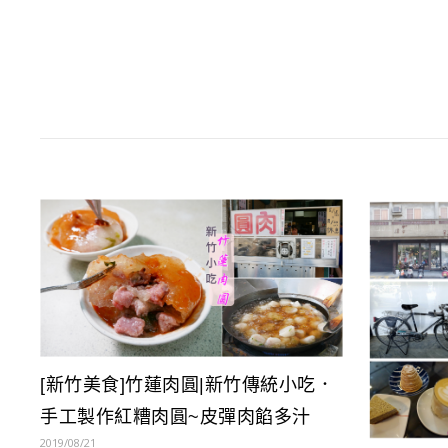
[新竹美食]竹蓮肉圓|新竹傳統小吃．
手工製作紅糟肉圓~皮彈肉餡多汁
2019/08/21