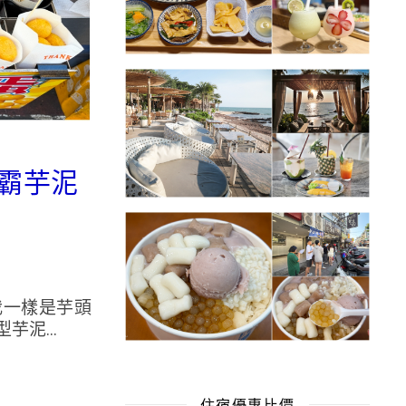
無霸芋泥
我一樣是芋頭
泥...
住宿優惠比價