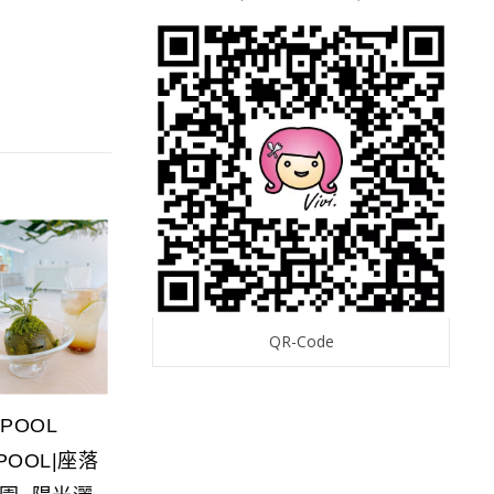
QR-Code
 POOL
 POOL|座落