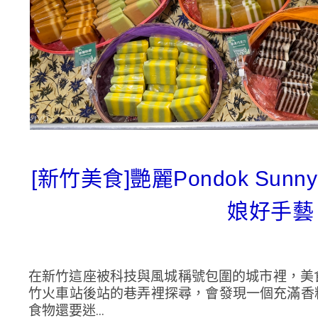
[新竹美食]艷麗Pondok S
娘好手藝
在新竹這座被科技與風城稱號包圍的城市裡，美
竹火車站後站的巷弄裡探尋，會發現一個充滿香料氣
食物還要迷...