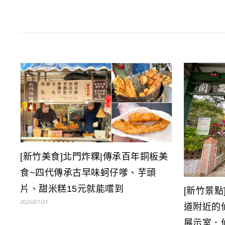
[新竹美食]北門炸粿|傳承百年銅板美
食~四代傳承古早味蚵仔嗲、芋頭
片、甜米糕15元就能嚐到
[新竹景點
2026/01/31
道附近的
展示室．