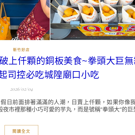
新竹好店
日賣破上仟顆的銅板美食~拳頭大巨
起司控必吃城隍廟口小吃
2026/02/04
，假日前面排著滿滿的人潮，日賣上仟顆，如果你像
市裡那種小巧可愛的芋丸，而是號稱”拳頭大”的巨型芋
閱讀全文