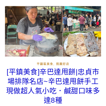
,
平鎮區美食
桃園好店
[平鎮美食]辛巴達甩餅|忠貞市
場排隊名店~辛巴達甩餅手工
現做超人氣小吃．鹹甜口味多
達8種