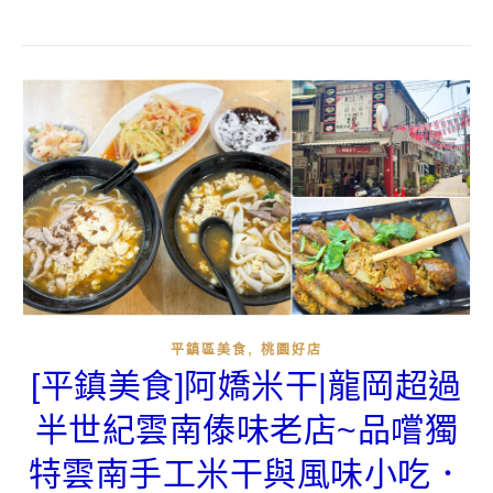
,
平鎮區美食
桃園好店
[平鎮美食]阿嬌米干|龍岡超過
半世紀雲南傣味老店~品嚐獨
特雲南手工米干與風味小吃．