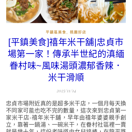
,
平鎮區美食
桃園好店
[平鎮美食]禧年米干舖|忠貞市
場第一家！傳承半世紀的滇緬
眷村味~風味湯頭濃郁香辣．
米干滑順
2025/11/14
忠貞市場附近真的是超多米干店，一個月每天換
不同家可能也吃不完的數量，這次來到忠貞第一
家米干店-禧年米干舖，早年由禧年婆婆親手創
立，靠著一鍋湯、一碗米干，在眷村社區裡一賣
就是幾十年，這份老味道由女兒接棒，在龍平路