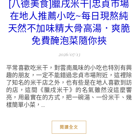
[八德美食]臘戌米干|忠貞市場
在地人推薦小吃~每日現熬純
天然不加味精大骨高湯．爽脆
免費醃泡菜隨你挾
2026/07/13
平常喜歡吃米干，對雲南風味的小吃也特別有興
趣的朋友，一定不能錯過忠貞市場附近，這裡除
了知名的米干店之外，也有些是在地人喜歡到訪
的店，這間《臘戌米干》的名氣雖然沒這麼響
亮，用最實在的方式，把一碗湯、一份米干、幾
樣簡單小菜，...
閱讀全文