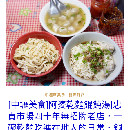
,
中壢區美食
桃園好店
[中壢美食]阿婆乾麵餛飩湯|忠
貞市場四十年無招牌老店．一
碗乾麵吃進在地人的日常．銅