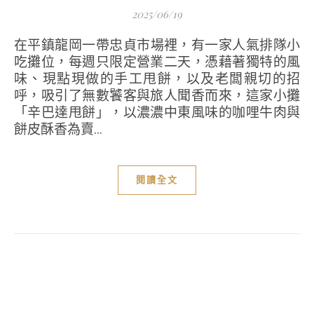
2025/06/19
在平鎮龍岡一帶忠貞市場裡，有一家人氣排隊小
吃攤位，每週只限定營業二天，憑藉著獨特的風
味、現點現做的手工甩餅，以及老闆親切的招
呼，吸引了無數饕客與旅人聞香而來，這家小攤
「辛巴達甩餅」，以濃濃中東風味的咖哩牛肉與
餅皮酥香為賣...
閱讀全文