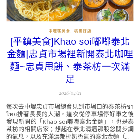
,
中壢區美食
桃園好店
[平鎮美食]Khao soi嘟嘟泰北
金麵|忠貞市場裡新開泰北咖哩
麵~忠貞甩餅、泰茶枋一次滿
足
2026/04/21
每次去中壢忠貞市場總會見到市場口的泰茶枋ชา
ไทย排著長長的人潮，這次從停車場停好車之後
發現新開的「Khao soi嘟嘟泰北金麵」，也是泰
茶枋的相關店家；想起在泰北清邁那股悠閒步調
的氣息，以及充滿濃郁椰奶香氣的泰北金麵（...