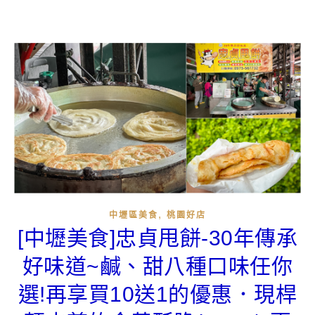
,
中壢區美食
桃園好店
[中壢美食]忠貞甩餅-30年傳承
好味道~鹹、甜八種口味任你
選!再享買10送1的優惠．現桿