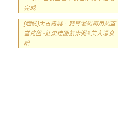
完成
[體驗]大古鐵器．雙耳湯鍋兩用鍋蓋
當烤盤~紅棗桂圓紫米粥&美人湯食
譜