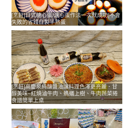
[烹飪]日式糖心蛋/溏心蛋作法一次就成功|不會
失敗的省錢自製半熟蛋
[烹飪]高慶泉純釀醬油讓料理色澤更亮麗．甘
醇美味~紅燒滷牛肉、螞蟻上樹、牛肉蔬菜捲
食譜簡單上桌