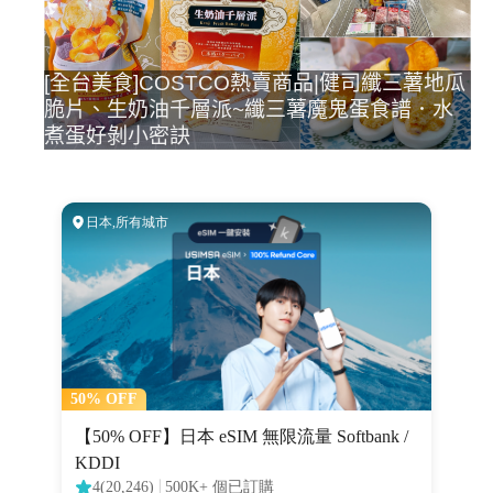
[全台美食]COSTCO熱賣商品|健司纖三薯地瓜
脆片、生奶油千層派~纖三薯魔鬼蛋食譜．水
煮蛋好剝小密訣