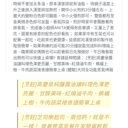
[烹飪]高慶泉純釀醬油讓料理色澤更
亮麗．甘醇美味~紅燒滷牛肉、螞蟻
上樹、牛肉蔬菜捲食譜簡單上桌
[烹飪]芝司樂起司．兩倍鈣！就是不
一樣！ 營養豐富早餐在家簡單輕鬆