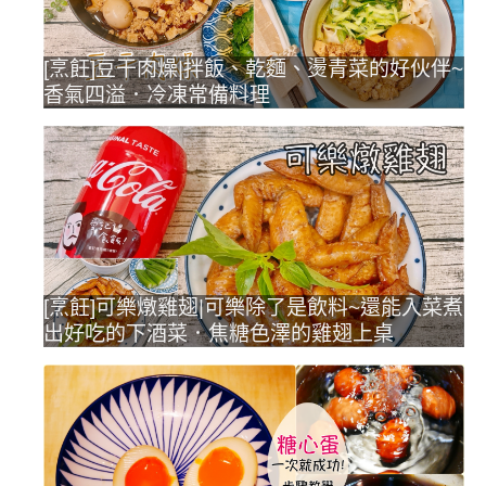
[烹飪]豆干肉燥|拌飯、乾麵、燙青菜的好伙伴~
香氣四溢．冷凍常備料理
[烹飪]可樂燉雞翅|可樂除了是飲料~還能入菜煮
出好吃的下酒菜．焦糖色澤的雞翅上桌