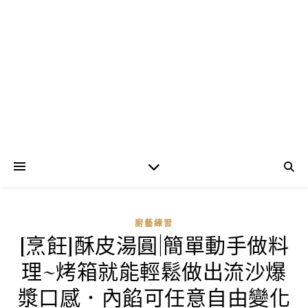
廚藝練習
[烹飪]酥皮湯圓|簡單動手做料
理~烤箱就能輕鬆做出流沙爆
漿口感．內餡可任意自由變化