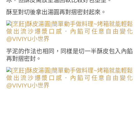
冰，但酥皮需放室溫回軟比較好包塑型。
酥至對切後拿出湯圓再對摺密封起來。
芋泥的作法也相同，同樣是切一半酥皮包入內餡
再對摺密封。