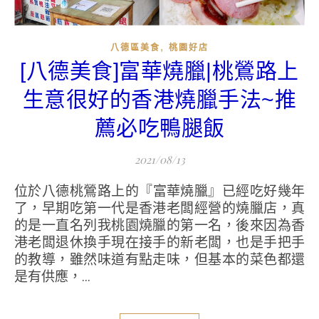
,
八德區美食
桃園好店
[八德美食]富華燒臘|桃鶯路上
生意很好的香港燒臘手法~推
薦必吃鴨腿飯
2021/08/13
位於八德桃鶯路上的『富華燒臘』已經吃好幾年
了，早期吃第一代是香港老闆經營的燒臘店，真
的是一直名列我桃園燒臘的第一名，後來因為香
港老闆退休換手現在接手的新老闆，也是手把手
的教導，雖然味道有點走味，但基本的菜色都還
是有供應，...