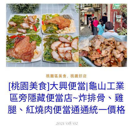
,
桃園區美食
桃園好店
[桃園美食]大興便當|龜山工業
區旁隱藏便當店~炸排骨、雞
腿、紅燒肉便當通通統一價格
2021/08/02