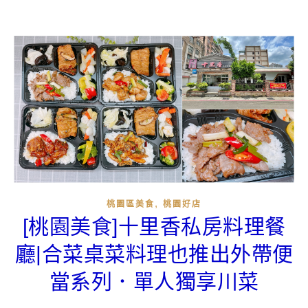
,
桃園區美食
桃園好店
[桃園美食]十里香私房料理餐
廳|合菜桌菜料理也推出外帶便
當系列．單人獨享川菜