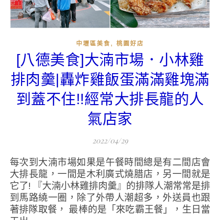
,
中壢區美食
桃園好店
[八德美食]大湳市場．小林雞
排肉羹|轟炸雞飯蛋滿滿雞塊滿
到蓋不住!!經常大排長龍的人
氣店家
2022/04/29
每次到大湳市場如果是午餐時間總是有二間店會
大排長龍，一間是木利廣式燒腊店，另一間就是
它了! 『大湳小林雞排肉羹』的排隊人潮常常是排
到馬路繞一圈，除了外帶人潮超多，外送員也跟
著排隊取餐， 最棒的是「來吃霸王餐」，生日當