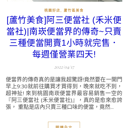
,
桃園好店
蘆竹區美食
[蘆竹美食]阿三便當社 (禾米便
當社)|南崁便當界的傳奇~只賣
三種便當開賣1小時就完售．
每週僅營業四天!
2022/04/17
便當界的傳奇真的是讓我超驚訝!竟然要在一開門
早上9:30就前往購買才買得到，晚來就吃不到，
超神扯! 來到桃園南崁便當界最容易銷售一空的
『阿三便當社 (禾米便當社)』，真的是愈來愈誇
張， 重點是店內只賣三種口味的便當，竟然...
閱讀全文