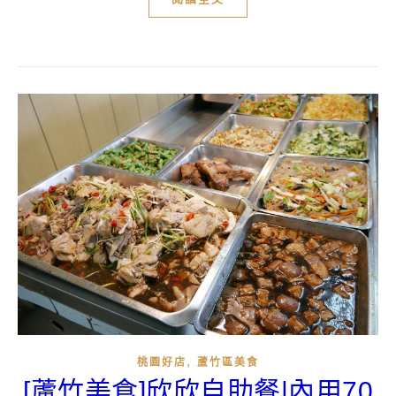
,
桃園好店
蘆竹區美食
[蘆竹美食]欣欣自助餐|內用70