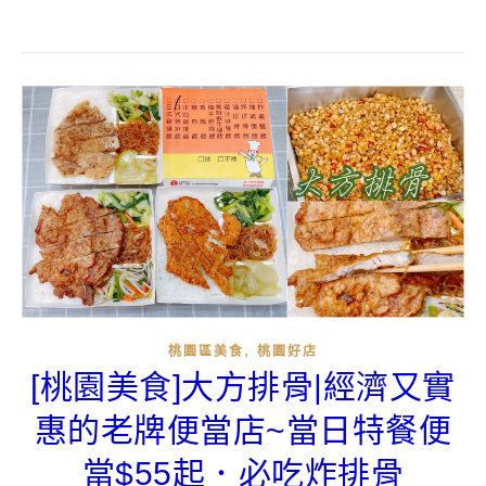
,
桃園區美食
桃園好店
[桃園美食]大方排骨|經濟又實
惠的老牌便當店~當日特餐便
當$55起．必吃炸排骨