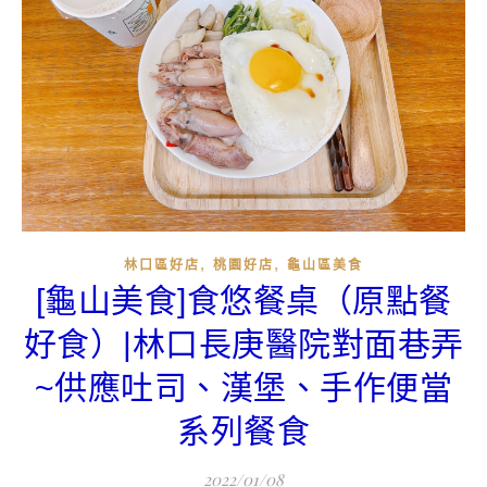
,
,
林口區好店
桃園好店
龜山區美食
[龜山美食]食悠餐桌（原點餐
好食）|林口長庚醫院對面巷弄
~供應吐司、漢堡、手作便當
系列餐食
2022/01/08