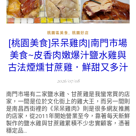
,
桃園區美食
桃園好店
[桃園美食]呆呆雞肉|南門市場
美食~皮香肉嫩爆汁鹽水雞與
古法煙燻甘蔗雞．鮮甜又多汁
2026/07/08
南門市場有二家鹽水雞、甘蔗雞是我蠻常買的店
家，一間是位於文化街上的雞大王，而另一間則
是南昌西街裡的《呆呆雞肉》則是很多網友推薦
的店家，從2011年開始營業至今，靠著每天新鮮
製作的鹽水雞與甘蔗雞累積不少忠實顧客，憑著
穩定品...