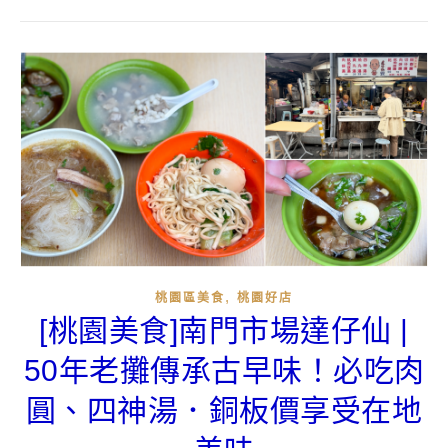
,
桃園區美食
桃園好店
[桃園美食]南門市場達仔仙 |
50年老攤傳承古早味！必吃肉
圓、四神湯．銅板價享受在地