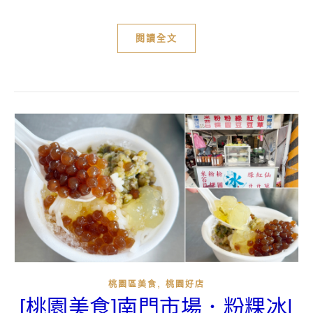
閱讀全文
,
桃園區美食
桃園好店
[桃園美食]南門市場．粉粿冰|