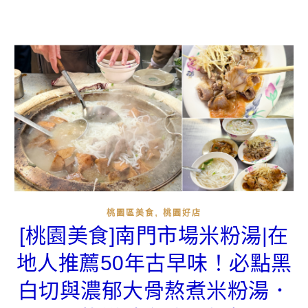
,
桃園區美食
桃園好店
[桃園美食]南門市場米粉湯|在
地人推薦50年古早味！必點黑
白切與濃郁大骨熬煮米粉湯．