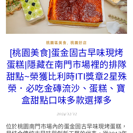
,
桃園區美食
桃園好店
[桃園美食]蛋金固古早味現烤
蛋糕|隱藏在南門市場裡的排隊
甜點~榮獲比利時ITI獎章2星殊
榮．必吃金磚流沙、蛋糕、寶
盒甜點口味多款選擇多
2024/12/12
位於桃園南門市場內的蛋金固古早味現烤蛋糕，