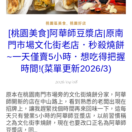
,
桃園區美食
桃園好店
[桃園美食]阿華師豆漿店|原南
門市場文化街老店．秒殺燒餅
~一天僅賣5小時．想吃得把握
時間!(菜單更新2026/3)
2026/04/08
原本在桃園南門市場旁的文化街燒餅分家，阿華
師開新的店在中山路上，看到熟悉的老闆出現在
招牌上，讓我趕緊找個時間再來回味一下，這每
天只有營業5小時的阿華師豆漿店，以前習慣稱
之為文化街李燒餅，現在也要改口正名為阿華師
豆漿店，同...