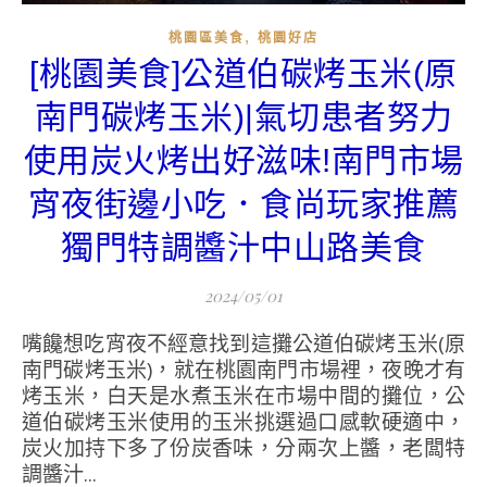
,
桃園區美食
桃園好店
[桃園美食]公道伯碳烤玉米(原
南門碳烤玉米)|氣切患者努力
使用炭火烤出好滋味!南門市場
宵夜街邊小吃．食尚玩家推薦
獨門特調醬汁中山路美食
2024/05/01
嘴饞想吃宵夜不經意找到這攤公道伯碳烤玉米(原
南門碳烤玉米)，就在桃園南門市場裡，夜晚才有
烤玉米，白天是水煮玉米在市場中間的攤位，公
道伯碳烤玉米使用的玉米挑選過口感軟硬適中，
炭火加持下多了份炭香味，分兩次上醬，老闆特
調醬汁...