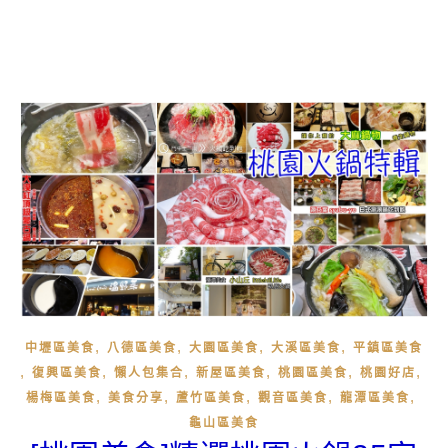
,
,
,
,
中壢區美食
八德區美食
大園區美食
大溪區美食
平鎮區美食
,
,
,
,
,
,
復興區美食
懶人包集合
新屋區美食
桃園區美食
桃園好店
,
,
,
,
,
楊梅區美食
美食分享
蘆竹區美食
觀音區美食
龍潭區美食
龜山區美食