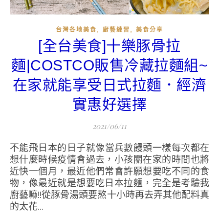
,
,
台灣各地美食
廚藝練習
美食分享
[全台美食]十樂豚骨拉
麵|COSTCO販售冷藏拉麵組~
在家就能享受日式拉麵．經濟
實惠好選擇
2021/06/11
不能飛日本的日子就像當兵數饅頭一樣每次都在
想什麼時候疫情會過去，小孩關在家的時間也將
近快一個月，最近他們常會許願想要吃不同的食
物，像最近就是想要吃日本拉麵，完全是考驗我
廚藝嘛!!從豚骨湯頭要熬十小時再去弄其他配料真
的太花...