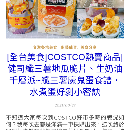
,
,
台灣各地美食
廚藝練習
美食分享
[全台美食]COSTCO熱賣商品|
健司纖三薯地瓜脆片、生奶油
千層派~纖三薯魔鬼蛋食譜．
水煮蛋好剝小密訣
2021/09/23
不知道大家每次到COSTCO好市多時的戰況如
何？我每次去都是滿滿一車採購出來，這次終於