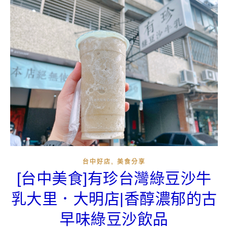
,
台中好店
美食分享
[台中美食]有珍台灣綠豆沙牛
乳大里．大明店|香醇濃郁的古
早味綠豆沙飲品