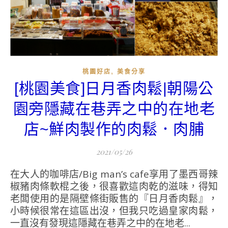
,
桃園好店
美食分享
[桃園美食]日月香肉鬆|朝陽公
園旁隱藏在巷弄之中的在地老
店~鮮肉製作的肉鬆．肉脯
2021/05/26
在大人的咖啡店/Big man’s cafe享用了墨西哥辣
椒豬肉條軟棍之後，很喜歡這肉乾的滋味，得知
老闆使用的是隔壁條街販售的『日月香肉鬆』，
小時候很常在這區出沒，但我只吃過皇家肉鬆，
一直沒有發現這隱藏在巷弄之中的在地老...