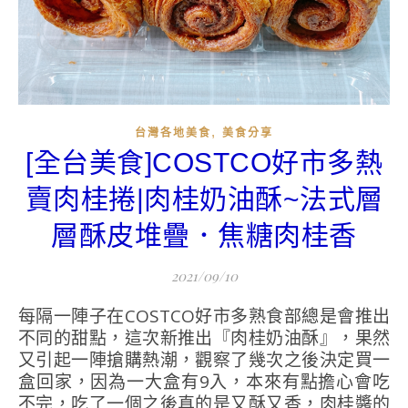
,
台灣各地美食
美食分享
[全台美食]COSTCO好市多熱
賣肉桂捲|肉桂奶油酥~法式層
層酥皮堆疊．焦糖肉桂香
2021/09/10
每隔一陣子在COSTCO好市多熟食部總是會推出
不同的甜點，這次新推出『肉桂奶油酥』，果然
又引起一陣搶購熱潮，觀察了幾次之後決定買一
盒回家，因為一大盒有9入，本來有點擔心會吃
不完，吃了一個之後真的是又酥又香，肉桂醬的