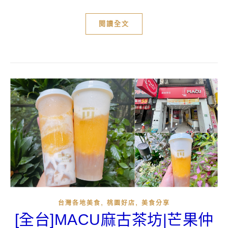
閱讀全文
,
,
台灣各地美食
桃園好店
美食分享
[全台]MACU麻古茶坊|芒果仲