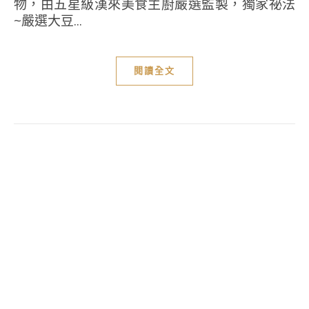
物，由五星級漢來美食主廚嚴選監製，獨家祕法
~嚴選大豆...
閱讀全文