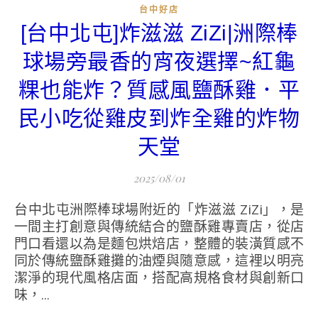
台中好店
[台中北屯]炸滋滋 ZiZi|洲際棒
球場旁最香的宵夜選擇~紅龜
粿也能炸？質感風鹽酥雞．平
民小吃從雞皮到炸全雞的炸物
天堂
2025/08/01
台中北屯洲際棒球場附近的「炸滋滋 ZiZi」，是
一間主打創意與傳統結合的鹽酥雞專賣店，從店
門口看還以為是麵包烘焙店，整體的裝潢質感不
同於傳統鹽酥雞攤的油煙與隨意感，這裡以明亮
潔淨的現代風格店面，搭配高規格食材與創新口
味，...