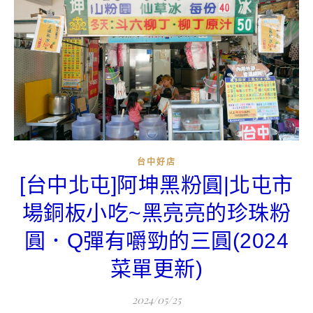
台中好店
[台中北屯]阿坤黑粉圓|北屯市
場銅板小吃~黑亮亮的珍珠粉
圓．Q彈有嚼勁的三圓(2024
菜單更新)
2024/05/25