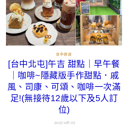
台中好店
[台中北屯]午吉 甜點｜早午餐
｜咖啡~隱藏版手作甜點．戚
風、司康、可頌、咖啡一次滿
足!(無接待12歲以下及5人訂
位)
2025/08/05