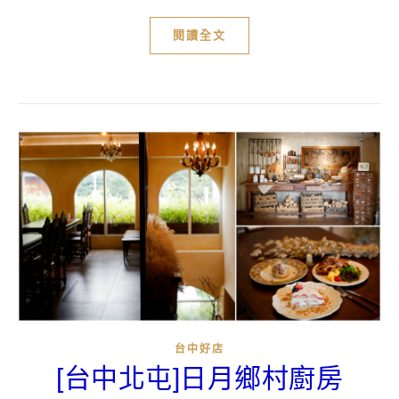
閱讀全文
台中好店
[台中北屯]日月鄉村廚房