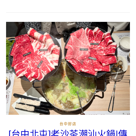
台中好店
[台中北屯]老沙茶潮汕火鍋|傳