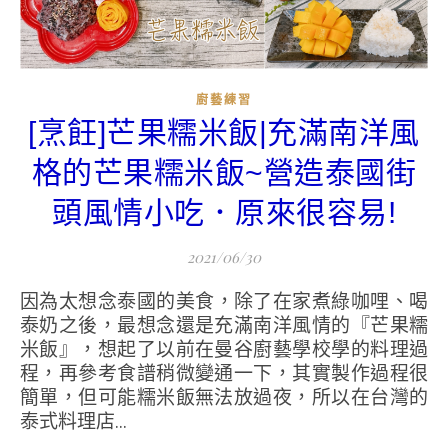
廚藝練習
[烹飪]芒果糯米飯|充滿南洋風
格的芒果糯米飯~營造泰國街
頭風情小吃．原來很容易!
2021/06/30
因為太想念泰國的美食，除了在家煮綠咖哩、喝
泰奶之後，最想念還是充滿南洋風情的『芒果糯
米飯』，想起了以前在曼谷廚藝學校學的料理過
程，再參考食譜稍微變通一下，其實製作過程很
簡單，但可能糯米飯無法放過夜，所以在台灣的
泰式料理店...