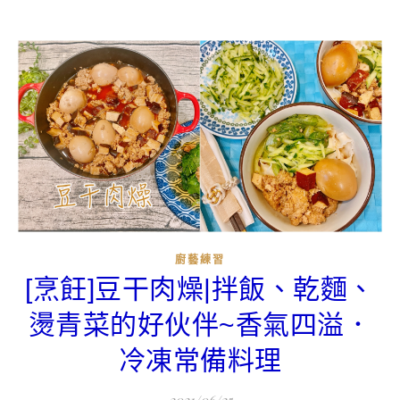
廚藝練習
[烹飪]豆干肉燥|拌飯、乾麵、
燙青菜的好伙伴~香氣四溢．
冷凍常備料理
2021/06/25