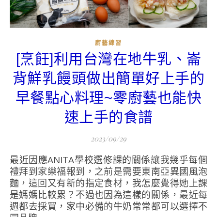
廚藝練習
[烹飪]利用台灣在地牛乳、崙
背鮮乳饅頭做出簡單好上手的
早餐點心料理~零廚藝也能快
速上手的食譜
2023/09/29
最近因應ANITA學校選修課的關係讓我幾乎每個
禮拜到家樂福報到，之前是需要東南亞異國風泡
麵，這回又有新的指定食材，我怎麼覺得她上課
是媽媽比較累？不過也因為這樣的關係，最近每
週都去採買，家中必備的牛奶常常都可以選擇不