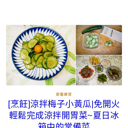
廚藝練習
[烹飪]涼拌梅子小黃瓜|免開火
輕鬆完成涼拌開胃菜~夏日冰
箱中的常備菜