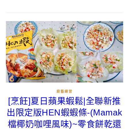
廚藝練習
[烹飪]夏日蘋果蝦鬆|全聯新推
出限定版HEN蝦蝦條-(Mamak
檔椰奶咖哩風味)~零食餅乾還