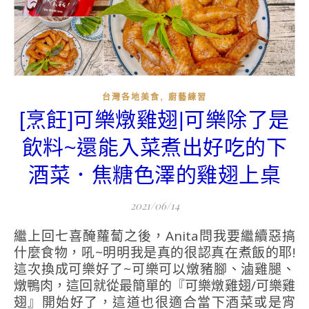
,
台灣各地美食
廚藝練習
[烹飪]可樂燉雞翅|可樂除了是
飲料~還能入菜煮出好吃的下
酒菜．焦糖色澤的雞翅上桌
2021/06/14
繼上回七喜醃蘿蔔之後，Anita問我要繼續惡搞
什麼食物，吼~明明我是真的很認真在煮飯的耶!
這次換成可樂好了~可樂可以燉豬腳、滷雞腿、
燉鴨肉，這回就從最簡單的『可樂燉雞翅/可樂雞
翅』開始好了，這道也很適合當下酒菜或是宵