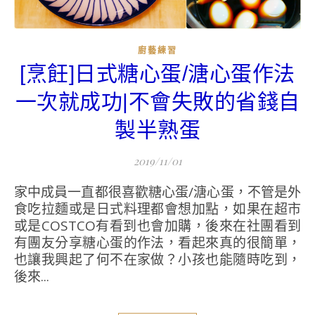
廚藝練習
[烹飪]日式糖心蛋/溏心蛋作法
一次就成功|不會失敗的省錢自
製半熟蛋
2019/11/01
家中成員一直都很喜歡糖心蛋/溏心蛋，不管是外
食吃拉麵或是日式料理都會想加點，如果在超市
或是COSTCO有看到也會加購，後來在社團看到
有團友分享糖心蛋的作法，看起來真的很簡單，
也讓我興起了何不在家做？小孩也能隨時吃到，
後來...